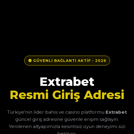
🟢 GÜVENLİ BAĞLANTI AKTİF - 2026
Extrabet
Resmi Giriş Adresi
Türkiye'nin lider bahis ve casino platformu
Extrabet
güncel giriş adresine güvenle erişim sağlayın.
Yenilenen altyapımızla kesintisiz oyun deneyimi sizi
bekliyor.