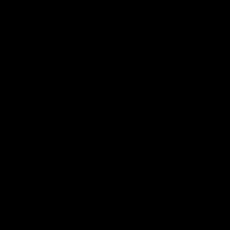
1.5M+
4.000+
AKTIF ÜYE
CASINO OYUNU