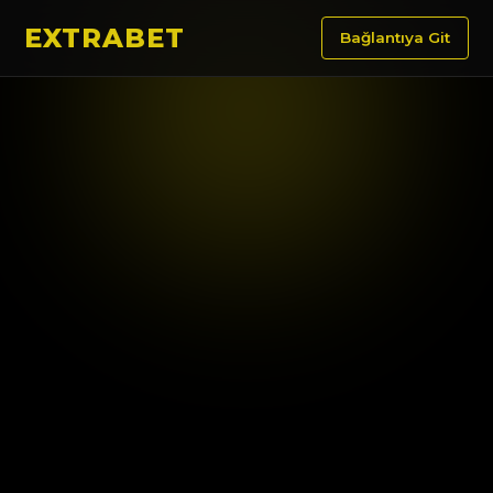
EXTRABET
Bağlantıya Git