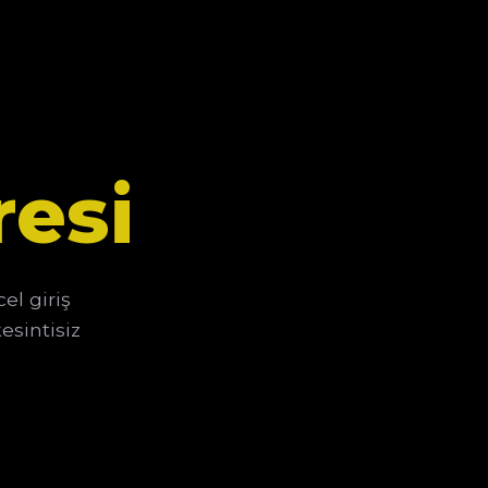
resi
el giriş
esintisiz