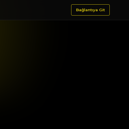
Bağlantıya Git