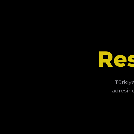
Res
Türkiye
adresine