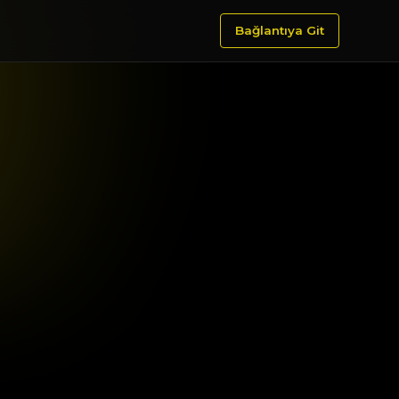
Bağlantıya Git