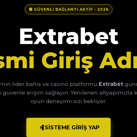
🟢 GÜVENLİ BAĞLANTI AKTİF - 2026
Extrabet
mi Giriş Ad
'nin lider bahis ve casino platformu
Extrabet
günc
 güvenle erişim sağlayın. Yenilenen altyapımızla k
oyun deneyimi sizi bekliyor.
SISTEME GIRIŞ YAP